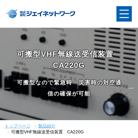
可搬型VHF無線送受信装置
CA220G
可搬型なので緊急時・災害時の対空通
信の確保が可能
トップページ
製品紹介
可搬型VHF無線送受信装置 CA220G