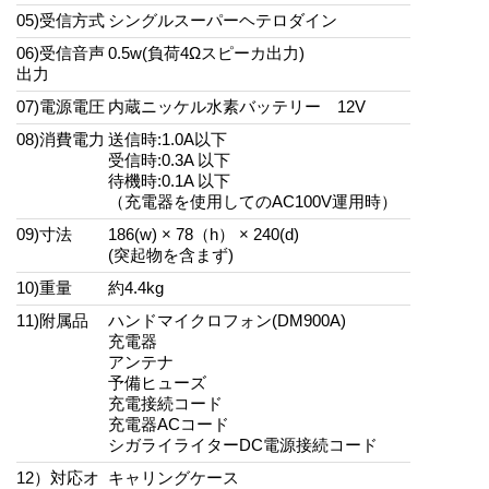
05)受信方式
シングルスーパーヘテロダイン
06)受信音声
0.5w(負荷4Ωスピーカ出力)
出力
07)電源電圧
内蔵ニッケル水素バッテリー 12V
08)消費電力
送信時:1.0A以下
受信時:0.3A 以下
待機時:0.1A 以下
（充電器を使用してのAC100V運用時）
09)寸法
186(w) × 78（h） × 240(d)
(突起物を含まず)
10)重量
約4.4kg
11)附属品
ハンドマイクロフォン(DM900A)
充電器
アンテナ
予備ヒューズ
充電接続コード
充電器ACコード
シガライライターDC電源接続コード
12）対応オ
キャリングケース