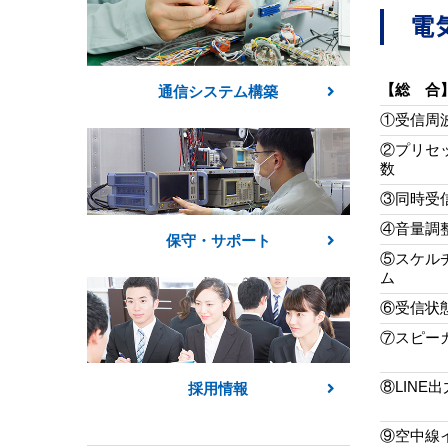
電
【総 合
通信システム構築
①受信周
②プリセ
数
③同時受
④音量調
保守・サポート
⑤スケル
ム
⑥受信状
⑦スピー
⑧LINE出
採用情報
⑨空中線