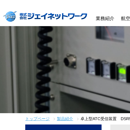
業務紹介
航
トップページ
製品紹介
卓上型ATC受信装置 DSR5