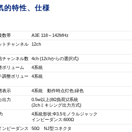
気的特性、仕様
】
波数帯
A3E 118～142MHz
ットチャンネル
12ch
信チャンネル数
4ch (12chからの選択式)
整ボリューム
4系統
チ調整ボリュー
4系統
態表示
4系統 動作時点灯色:緑色
カ出力
0.5w以上(8Ω負荷)2系統
(2chミキシング出力方式)
力
4系統形状:Φ3.5モノラルジャック
インピーダンス:600Ω
インピーダンス
50Ω NJ型コネクタ