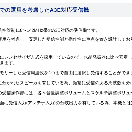
での運用を考慮したA3E対応受信機
空管制118〜142MHz帯のA3E対応の受信機です。
運用を考慮し、安定した受信性能と操作性に重点を置き設計してお
にシンセサイザ方式を採用しているので、水晶発振器に比べ安定
きます。
モリーした受信周波数を4つまで自由に選択し受信することができ
に分かれたスピーカを有している為、頻繁に受信のある周波数を分
の受信操作部には、各々音量調整ボリュームとスケルチ調整ボリュ
面に受信入力(アンテナ入力)の分岐出力を有している為、本機と