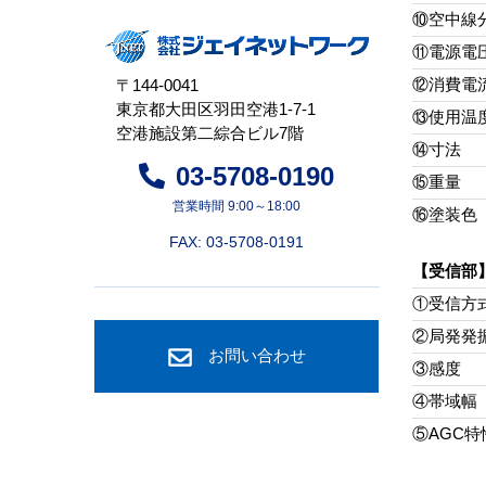
⑩空中線
⑪電源電
⑫消費電
〒144-0041
東京都大田区羽田空港1-7-1
⑬使用温
空港施設第二綜合ビル7階
⑭寸法
03-5708-0190
⑮重量
営業時間 9:00～18:00
⑯塗装色
FAX: 03-5708-0191
【受信部
①受信方
②局発発
お問い合わせ
③感度
④帯域幅
⑤AGC特