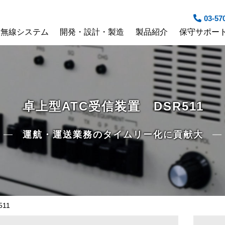
03-57
空無線システム
開発・設計・製造
製品紹介
保守サポー
卓上型ATC受信装置 DSR511
運航・運送業務のタイムリー化に貢献大
11