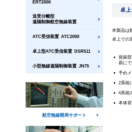
ERT2000
卓上
送受分離型
遠隔制御航空無線装置
本製品は航
ATC受信装置
ATC2000
卓上での
卓上型ATC受信装置
DSR511
発振部
易にで
小型無線遠隔制御装置
JN75
予めメ
2系統
4系統
本体背
航空無線開局サポート